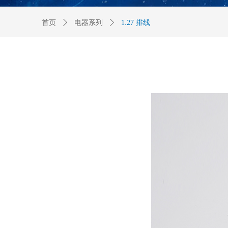
首页
ꄲ
电器系列
ꄲ
1.27 排线